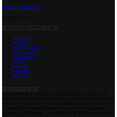
Angus restaurant
26 octobre 2018
CATEGORIES POPULAIRES
Non classé
13
Fashion
0
New Look 2015
0
Street Fashion
0
Style Hunter
0
Vogue
0
Gadgets
0
Lifestyle
0
Business
0
A PROPOS DE MOI
Foodie Webzine devient Afro Epicurien Webzine et touchera un
champ plus vaste de thématiques liées aux secteurs du tourisme et du
bien être en Afrique. Gérée par Aida Marguerite Bamba Ivoirienne
et fondatrice du blog de critiques Serialfoodie, Afro Epicurien
Webzine, est la fenêtre sur une Afrique pleine de belles surprises et