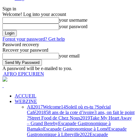
Sign in
Welcome! Log into your account
your username
your password
Forgot your password? Get help
Password recovery
Recover your password
your email
A password will be e-mailed to you.
AFRO EPICURIEN
ACCUEIL
WEBZINE
All
2017
Welcome
14
Soleil où es-tu ?
Spécial
Café
2018
58 ans de la cote d’ivoire
3 ans, on fait le point
?
Street Food de Chez Nous
2019
Take My Heart Away
– Grand Bereby
Escapade Gastronomique à
Bamako
Escapade Gastronomique à Lomé
Escapade
Gastronomique à Libreville
2022
Escapade