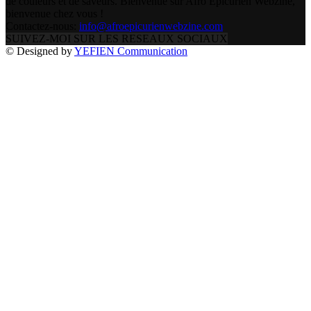
de couleurs et de saveurs. Bienvenue sur Afro Epicurien Webzine,
bienvenue chez vous !
Contactez-nous:
info@afroepicurienwebzine.com
SUIVEZ-MOI SUR LES RESEAUX SOCIAUX
© Designed by
YEFIEN Communication