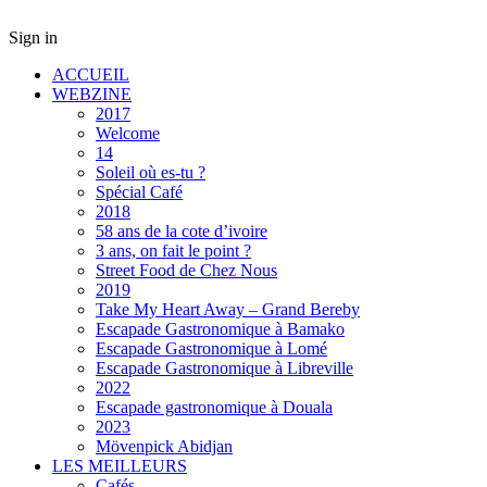
Sign in
ACCUEIL
WEBZINE
2017
Welcome
14
Soleil où es-tu ?
Spécial Café
2018
58 ans de la cote d’ivoire
3 ans, on fait le point ?
Street Food de Chez Nous
2019
Take My Heart Away – Grand Bereby
Escapade Gastronomique à Bamako
Escapade Gastronomique à Lomé
Escapade Gastronomique à Libreville
2022
Escapade gastronomique à Douala
2023
Mövenpick Abidjan
LES MEILLEURS
Cafés