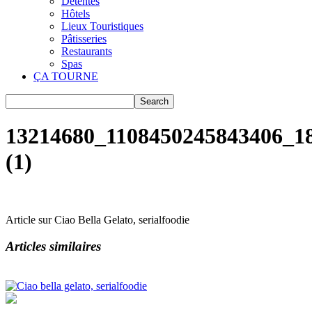
Détentes
Hôtels
Lieux Touristiques
Pâtisseries
Restaurants
Spas
ÇA TOURNE
13214680_1108450245843406_1
(1)
Article sur Ciao Bella Gelato, serialfoodie
Articles similaires