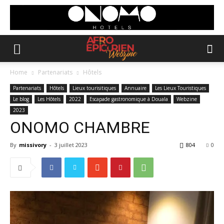
Home
Partenariats
Hôtels
Partenariats
Hôtels
Lieux tourisitiques
Annuaire
Les Lieux Touristiques
Le blog
Les Hôtels
2022
Escapade gastronomique à Douala
Webzine
2023
ONOMO CHAMBRE
By
missivory
-
3 juillet 2023
804
0