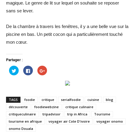
magique. Le genre de lit sur lequel on souhaite se reposer
sans se lever.
De la chambre à travers les fenêtres, il y a une belle vue sur la
piscine en bas. Un petit cocon qui a particulièrement touché
mon cœur.
Partager :
Cliquez
Cliquez
Cliquez
pour
pour
pour
partager
partager
partager
sur
sur
sur
Twitter(ouvre
Facebook(ouvre
Google+
dans
dans
(ouvre
une
une
dans
nouvelle
nouvelle
une
fenêtre)
fenêtre)
nouvelle
TAGS
foodie
critique
serialfoodie
cuisine
blog
fenêtre)
découverte
foodiewebzine
critique culinaire
critiqueculinaire
tripadvisor
trip in Africa
Tourisme
tourisme en afrique
voyager air Cote D'ivoire
voyager onomo
onomo Douala