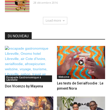
28 décembre 2016
Load more
DU NOUVEAU
Webzine
Escapade Gastronomique à
Libreville
Les tests de Serialfoodie : Le
Don Vicenzo by Mayena
piment Nora