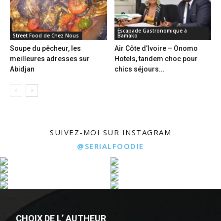
Escapade Gastronomique à
Street Food de Chez Nous
Bamako
Soupe du pêcheur, les
Air Côte d’Ivoire – Onomo
meilleures adresses sur
Hotels, tandem choc pour
Abidjan
chics séjours...
SUIVEZ-MOI SUR INSTAGRAM
@SERIALFOODIE
CHOIX DE L’ AUTHEUR