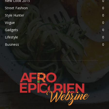
New Look 2015
0
Street Fashion
0
Style Hunter
0
Vogue
0
Gadgets
0
Lifestyle
0
Business
0