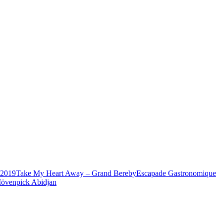
2019
Take My Heart Away – Grand Bereby
Escapade Gastronomique
övenpick Abidjan