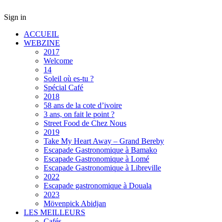
Sign in
ACCUEIL
WEBZINE
2017
Welcome
14
Soleil où es-tu ?
Spécial Café
2018
58 ans de la cote d’ivoire
3 ans, on fait le point ?
Street Food de Chez Nous
2019
Take My Heart Away – Grand Bereby
Escapade Gastronomique à Bamako
Escapade Gastronomique à Lomé
Escapade Gastronomique à Libreville
2022
Escapade gastronomique à Douala
2023
Mövenpick Abidjan
LES MEILLEURS
Cafés