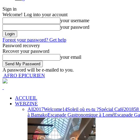
Sign in
Welcome! Log into your account
your username
your password
Forgot your password? Get help
Password recovery
Recover your password
your email
A password will be e-mailed to you.
AFRO EPICURIEN
ACCUEIL
WEBZINE
All
2017
Welcome
14
Soleil où es-tu ?
Spécial Café
2018
58 
à Bamako
Escapade Gastronomique à Lomé
Escapade Gas