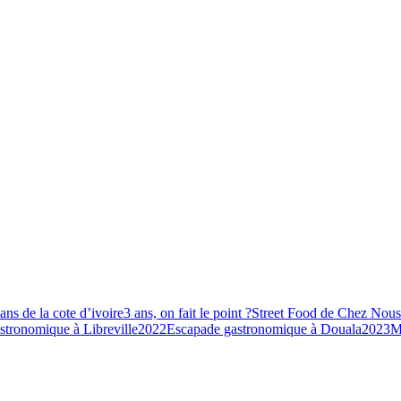
ans de la cote d’ivoire
3 ans, on fait le point ?
Street Food de Chez Nous
tronomique à Libreville
2022
Escapade gastronomique à Douala
2023
M