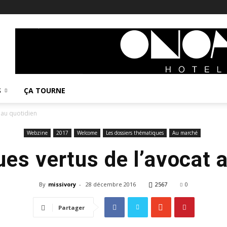
S
ÇA TOURNE
 au quotidien
Webzine
2017
Welcome
Les dossiers thématiques
Au marché
es vertus de l’avocat 
By
missivory
-
28 décembre 2016
2567
0
Partager