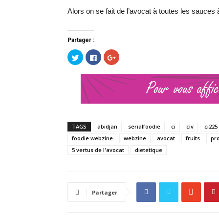
Alors on se fait de l’avocat à toutes les sauces à
Partager :
Cliquez
Cliquez
Cliquez
pour
pour
pour
partager
partager
partager
sur
sur
sur
Twitter(ouvre
Facebook(ouvre
Google+
dans
dans
(ouvre
une
une
dans
nouvelle
nouvelle
une
fenêtre)
fenêtre)
nouvelle
fenêtre)
TAGS
abidjan
serialfoodie
ci
civ
ci225
foodie webzine
webzine
avocat
fruits
pro
5 vertus de l'avocat
dietetique
Partager