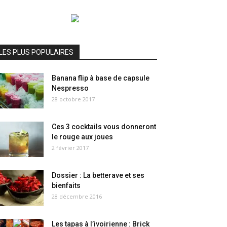
LES PLUS POPULAIRES
Banana flip à base de capsule
Nespresso
28 octobre 2017
Ces 3 cocktails vous donneront
le rouge aux joues
2 février 2017
Dossier : La betterave et ses
bienfaits
28 décembre 2016
Les tapas à l’ivoirienne : Brick