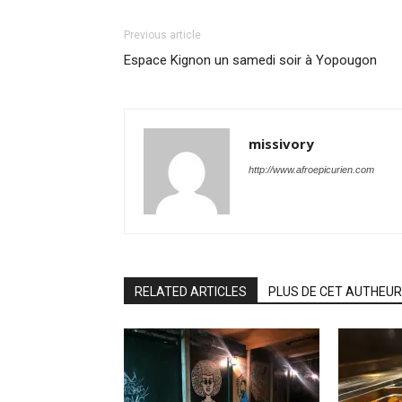
Previous article
Espace Kignon un samedi soir à Yopougon
missivory
http://www.afroepicurien.com
RELATED ARTICLES
PLUS DE CET AUTHEUR