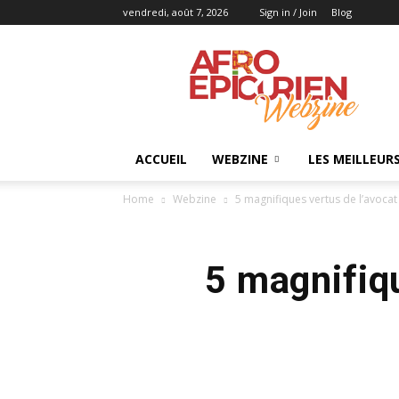
vendredi, août 7, 2026
Sign in / Join
Blog
AFRO
EPICURIEN
ACCUEIL
WEBZINE
LES MEILLEUR
Home
Webzine
5 magnifiques vertus de l’avocat
5 magnifiqu