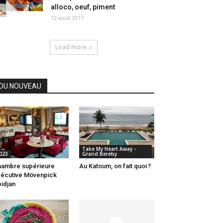
alloco, oeuf, piment
12 août 2017
Load more
DU NOUVEAU
Take My Heart Away -
023
Grand Bereby
ambre supérieure
Au Katoum, on fait quoi ?
écutive Mövenpick
idjan