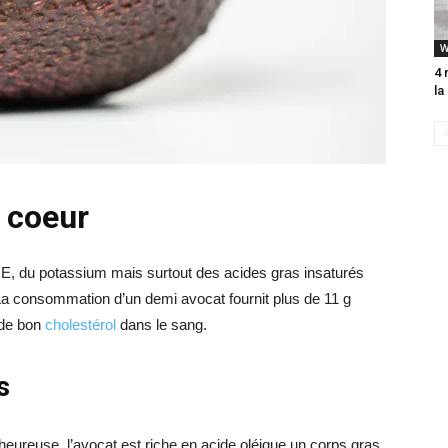
W
4 
la
e coeur
e E, du potassium mais surtout des acides gras insaturés
 La consommation d’un demi avocat fournit plus de 11 g
 de bon
cholestérol
dans le sang.
s
heureuse, l’avocat est riche en acide oléique un corps gras