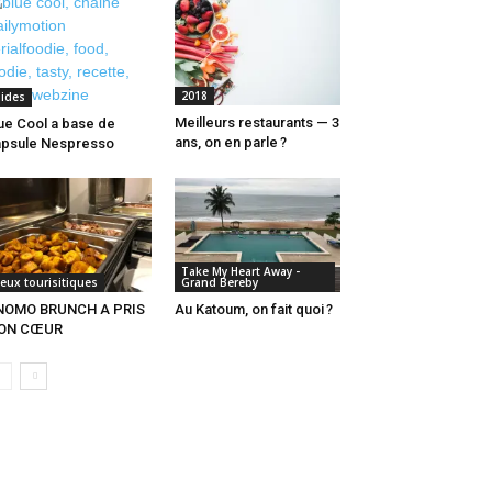
2018
lides
Meilleurs restaurants — 3
ue Cool a base de
ans, on en parle ?
psule Nespresso
Take My Heart Away -
ieux tourisitiques
Grand Bereby
NOMO BRUNCH A PRIS
Au Katoum, on fait quoi ?
ON CŒUR