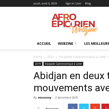
jeudi, août 6, 2026
Sign in / Join
Blog
AFRO
EPICURIEN
ACCUEIL
WEBZINE
LES MEILLEUR
Home
2019
Escapade Gastronomique à Lomé
2019
Escapade Gastronomique à Lomé
Abidjan en deux 
mouvements avec 
By
missivory
-
2 décembre 2019
Partager