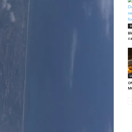
S
Bl
ca
L
O
M