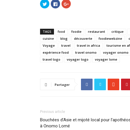
Cliquez
Cliquez
Cliquez
pour
pour
pour
partager
partager
partager
sur
sur
sur
Twitter(ouvre
Facebook(ouvre
Google+
dans
dans
(ouvre
une
une
dans
nouvelle
nouvelle
une
fenêtre)
fenêtre)
nouvelle
TAGS
food
foodie
restaurant
critique
fenêtre)
cuisine
blog
découverte
foodiewebzine
Voyage
travel
travel in africa
tourisme en a
expérience food
travel onomo
voyager onomo
travel togo
voyager togo
voyager lome
Partager
Previous article
Bouchées d’Asie et mijoté local pour l’apothéo
à Onomo Lomé