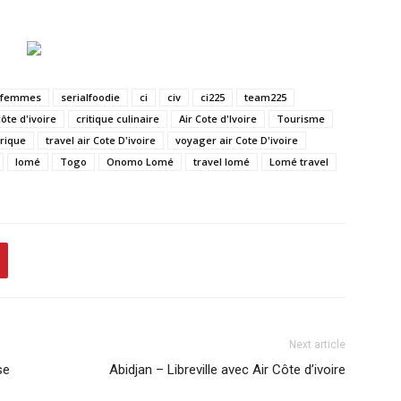
femmes
serialfoodie
ci
civ
ci225
team225
côte d'ivoire
critique culinaire
Air Cote d'Ivoire
Tourisme
frique
travel air Cote D'ivoire
voyager air Cote D'ivoire
lomé
Togo
Onomo Lomé
travel lomé
Lomé travel
Next article
se
Abidjan – Libreville avec Air Côte d’ivoire