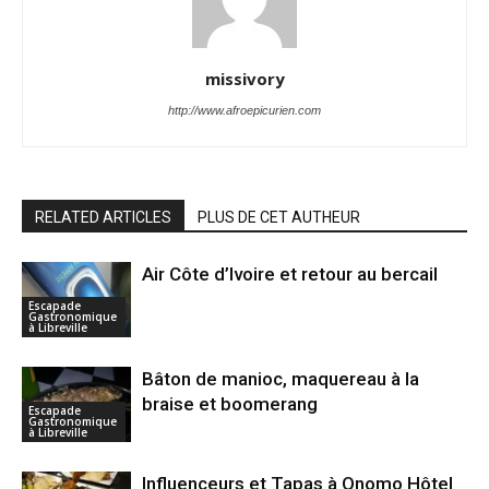
missivory
http://www.afroepicurien.com
RELATED ARTICLES
PLUS DE CET AUTHEUR
Air Côte d’Ivoire et retour au bercail
Escapade
Gastronomique
à Libreville
Bâton de manioc, maquereau à la
braise et boomerang
Escapade
Gastronomique
à Libreville
Influenceurs et Tapas à Onomo Hôtel