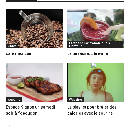
Escapade Gastronomique à
Slides
Libreville
café mexicain
La terrasse, Libreville
Webzine
Webzine
Espace Kignon un samedi
La playlist pour brûler des
soir à Yopougon
calories avec le sourire