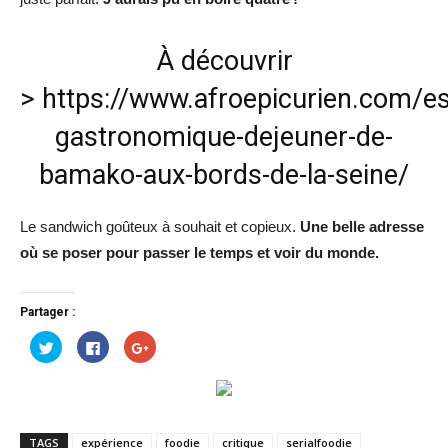
À découvrir
>
https://www.afroepicurien.com/e
gastronomique-dejeuner-de-
bamako-aux-bords-de-la-seine/
Le sandwich goûteux à souhait et copieux.
Une belle adresse
où se poser pour passer le temps et voir du monde.
Partager :
Cliquez
Cliquez
Cliquez
pour
pour
pour
partager
partager
partager
sur
sur
sur
Twitter(ouvre
Facebook(ouvre
Google+
dans
dans
(ouvre
une
une
dans
nouvelle
nouvelle
une
fenêtre)
fenêtre)
nouvelle
TAGS
expérience
foodie
critique
serialfoodie