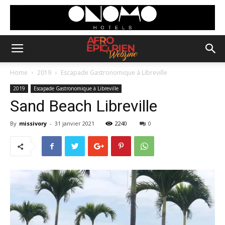
Home
2019
Escapade Gastronomique à Libreville
2019
Escapade Gastronomique à Libreville
Sand Beach Libreville
By
missivory
-
31 janvier 2021
2240
0