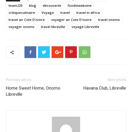
fenêtre)
team225
blog
découverte
foodiewebzine
critiqueculinaire
Voyage
travel
travel in africa
travel air Cote D'ivoire
voyager air Cote D'ivoire
travel onomo
voyager onomo
travel libreville
voyage Libreville
Previous article
Next article
Home Sweet Home, Onomo
Havana Club, Libreville
Libreville