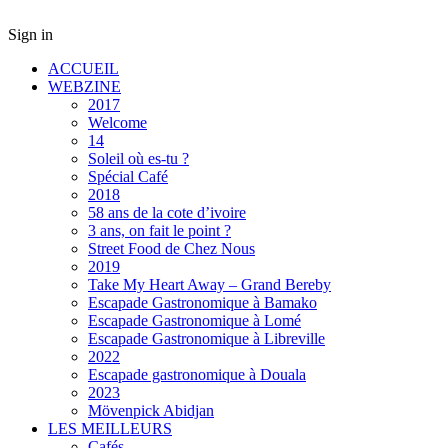
Sign in
ACCUEIL
WEBZINE
2017
Welcome
14
Soleil où es-tu ?
Spécial Café
2018
58 ans de la cote d’ivoire
3 ans, on fait le point ?
Street Food de Chez Nous
2019
Take My Heart Away – Grand Bereby
Escapade Gastronomique à Bamako
Escapade Gastronomique à Lomé
Escapade Gastronomique à Libreville
2022
Escapade gastronomique à Douala
2023
Mövenpick Abidjan
LES MEILLEURS
Cafés