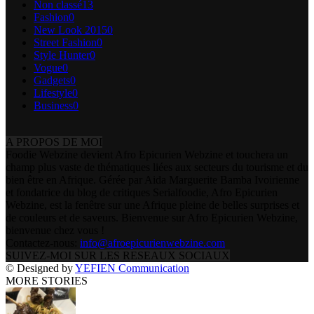
Non classé
13
Fashion
0
New Look 2015
0
Street Fashion
0
Style Hunter
0
Vogue
0
Gadgets
0
Lifestyle
0
Business
0
A PROPOS DE MOI
Foodie Webzine devient Afro Epicurien Webzine et touchera un
champ plus vaste de thématiques liées aux secteurs du tourisme et du
bien être en Afrique. Gérée par Aida Marguerite Bamba Ivoirienne
et fondatrice du blog de critiques Serialfoodie, Afro Epicurien
Webzine, est la fenêtre sur une Afrique pleine de belles surprises et
de couleurs et de saveurs. Bienvenue sur Afro Epicurien Webzine,
bienvenue chez vous !
Contactez-nous:
info@afroepicurienwebzine.com
SUIVEZ-MOI SUR LES RESEAUX SOCIAUX
© Designed by
YEFIEN Communication
MORE STORIES