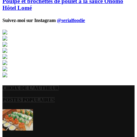
Poulpe et brochettes de poulet à la sauce Onomo
Hôtel Lomé
Suivez-moi sur Instagram
@serialfoodie
CHOIX DE L’ AUTHEUR
POSTES POPULAIRES