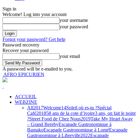
Sign in
Welcome! Log into your account
your username
your password
Forgot your password? Get help
Password recovery
Recover your password
your email
A password will be e-mailed to you.
AFRO EPICURIEN
ACCUEIL
WEBZINE
All
2017
Welcome
14
Soleil où es-tu ?
Spécial
Café
2018
58 ans de la cote d’ivoire
3 ans, on fait le point
?
Street Food de Chez Nous
2019
Take My Heart Away
– Grand Bereby
Escapade Gastronomique à
Bamako
Escapade Gastronomique à Lomé
Escapade
Gastronomique à Libreville
2022
Escapade