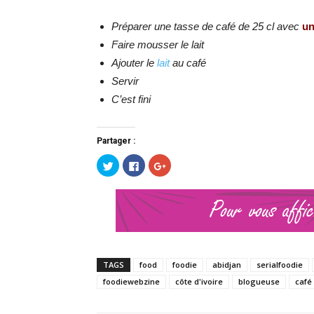
Préparer une tasse de café de 25 cl avec
un
Faire mousser le lait
Ajouter le
lait
au café
Servir
C’est fini
Partager :
Cliquez
Cliquez
Cliquez
pour
pour
pour
partager
partager
partager
sur
sur
sur
Twitter(ouvre
Facebook(ouvre
Google+
dans
dans
(ouvre
une
une
dans
nouvelle
nouvelle
une
fenêtre)
fenêtre)
nouvelle
fenêtre)
TAGS
food
foodie
abidjan
serialfoodie
foodiewebzine
côte d'ivoire
blogueuse
café