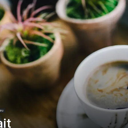
eau
it