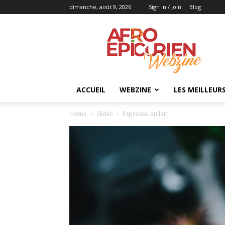
dimanche, août 9, 2026
Sign in / Join
Blog
AFRO
EPICURIEN
ACCUEIL
WEBZINE
LES MEILLEUR
Home
Slides
Espresso au lait