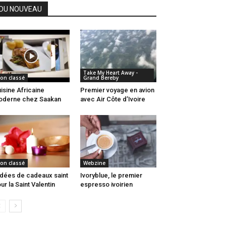
DU NOUVEAU
Take My Heart Away -
on classé
Grand Bereby
isine Africaine
Premier voyage en avion
oderne chez Saakan
avec Air Côte d’Ivoire
on classé
Webzine
idées de cadeaux saint
Ivoryblue, le premier
ur la Saint Valentin
espresso ivoirien