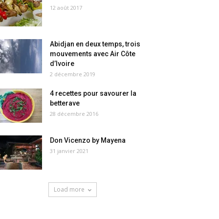
12 août 2017
Abidjan en deux temps, trois
mouvements avec Air Côte
d’Ivoire
2 décembre 2019
4 recettes pour savourer la
betterave
28 décembre 2016
Don Vicenzo by Mayena
31 janvier 2021
Load more