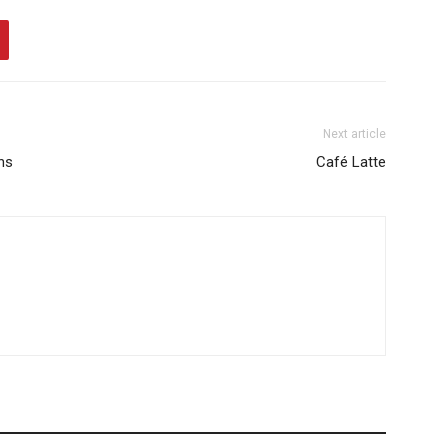
Next article
ns
Café Latte