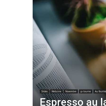
Slides
Webzine
Novembre
ça tourne
Au fourn
Espresso au la