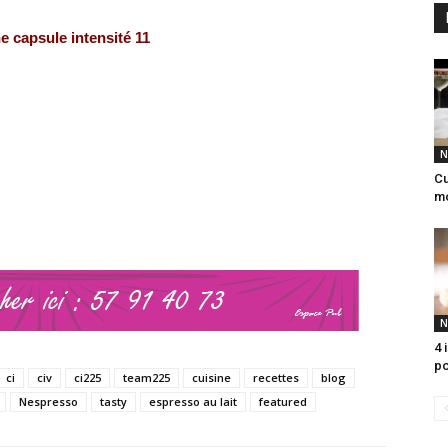
e capsule intensité 11
N
Cu
m
N
4 
po
ci
civ
ci225
team225
cuisine
recettes
blog
Nespresso
tasty
espresso au lait
featured