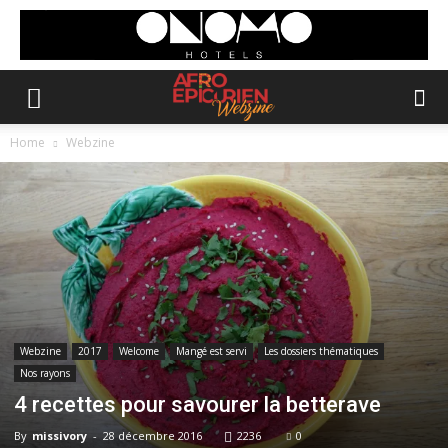
Home
Webzine
Webzine
2017
Welcome
Mangé est servi
Les dossiers thématiques
Nos rayons
4 recettes pour savourer la betterave
By
missivory
-
28 décembre 2016
2236
0