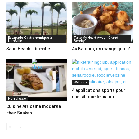
Escapade Gastronomique à
Take My Heart Away - Grand
Libreville
Bereby
Sand Beach Libreville
Au Katoum, on mange quoi ?
Webzine
4 applications sports pour
une silhouette au top
Non classé
Cuisine Africaine moderne
chez Saakan