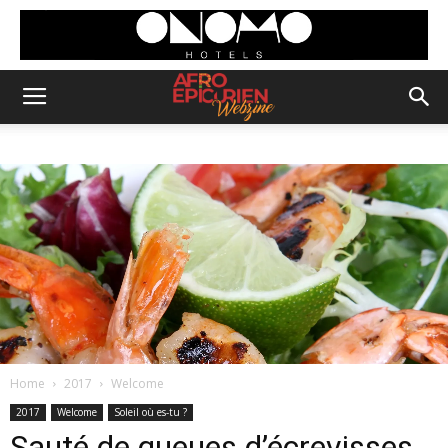
Home
2017
Welcome
2017
Welcome
Soleil où es-tu ?
Sauté de queues d’écrevisses