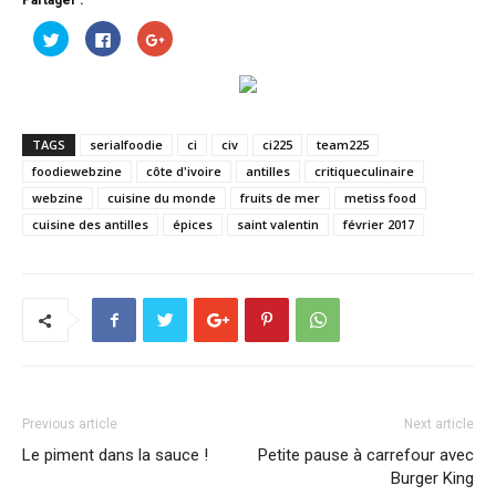
Cliquez
Cliquez
Cliquez
pour
pour
pour
partager
partager
partager
sur
sur
sur
Twitter(ouvre
Facebook(ouvre
Google+
dans
dans
(ouvre
une
une
dans
nouvelle
nouvelle
une
fenêtre)
fenêtre)
nouvelle
TAGS
serialfoodie
ci
civ
ci225
team225
fenêtre)
foodiewebzine
côte d'ivoire
antilles
critiqueculinaire
webzine
cuisine du monde
fruits de mer
metiss food
cuisine des antilles
épices
saint valentin
février 2017
Previous article
Next article
Le piment dans la sauce !
Petite pause à carrefour avec
Burger King