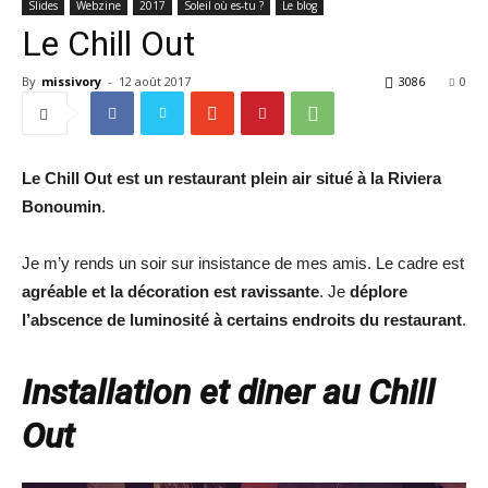
Slides
Webzine
2017
Soleil où es-tu ?
Le blog
Le Chill Out
By
missivory
-
12 août 2017
3086
0
Le Chill Out est un restaurant plein air situé à la Riviera
Bonoumin
.
Je m’y rends un soir sur insistance de mes amis. Le cadre est
agréable et la décoration est ravissante
. Je
déplore
l’abscence de luminosité à certains endroits du restaurant
.
Installation et diner au Chill
Out