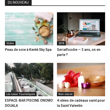
DU NOUVEAU
Slides
2018
Peau de soie à Kenté Sky Spa
Serialfoodie — 3 ans, on en
parle ?
Les Lieux Touristiques
Non classé
ESPACE-BAR PISCINE ONOMO
4 idées de cadeaux saint pour
DOUALA
la Saint Valentin