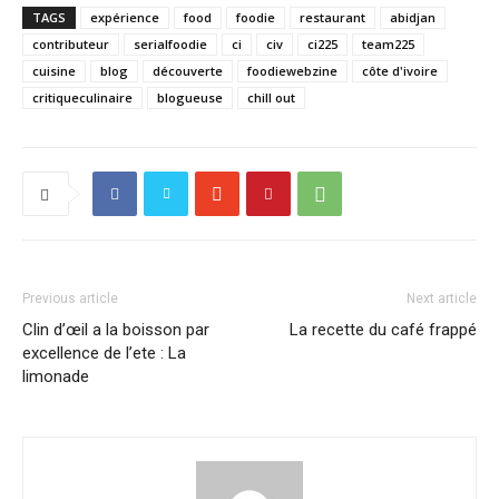
nouvelle
nouvelle
une
fenêtre)
fenêtre)
nouvelle
TAGS
expérience
food
foodie
restaurant
abidjan
fenêtre)
contributeur
serialfoodie
ci
civ
ci225
team225
cuisine
blog
découverte
foodiewebzine
côte d'ivoire
critiqueculinaire
blogueuse
chill out
Previous article
Next article
Clin d’œil a la boisson par
La recette du café frappé
excellence de l’ete : La
limonade