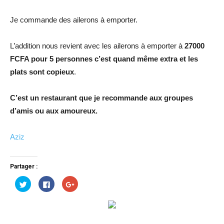
Je commande des ailerons à emporter.
L’addition nous revient avec les ailerons à emporter à
27000
FCFA pour 5 personnes c’est quand même extra et les
plats sont copieux
.
C’est un restaurant que je recommande aux groupes
d’amis ou aux amoureux.
Aziz
Partager :
Cliquez
Cliquez
Cliquez
pour
pour
pour
partager
partager
partager
sur
sur
sur
Twitter(ouvre
Facebook(ouvre
Google+
dans
dans
(ouvre
une
une
dans