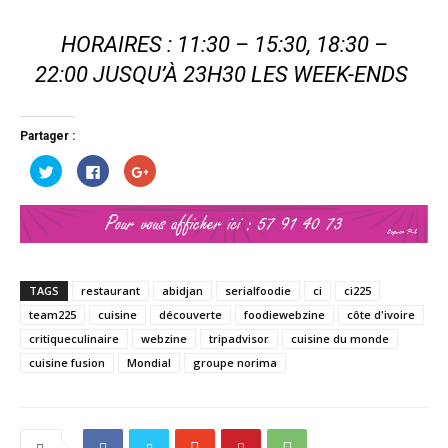
HORAIRES : 11:30 – 15:30, 18:30 –
22:00 JUSQU’À 23H30 LES WEEK-ENDS
Partager :
Cliquez
Cliquez
Cliquez
pour
pour
pour
partager
partager
partager
sur
sur
sur
Twitter(ouvre
Facebook(ouvre
Google+
dans
dans
(ouvre
une
une
dans
nouvelle
nouvelle
une
fenêtre)
fenêtre)
nouvelle
fenêtre)
TAGS
restaurant
abidjan
serialfoodie
ci
ci225
team225
cuisine
découverte
foodiewebzine
côte d'ivoire
critiqueculinaire
webzine
tripadvisor
cuisine du monde
cuisine fusion
Mondial
groupe norima